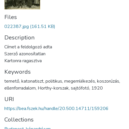
Files
022387.jpg
(161.51 KB)
Description
Címet a feldolgozó adta
Szerző azonosítatlan
Kartonra ragasztva
Keywords
temető
,
katonatiszt
,
politikus
,
megemlékezés
,
koszorúzás
,
ellenforradalom
,
Horthy-korszak
,
sajtófotó
,
1920
URI
https://bea.fszek.hu/handle/20.500.14711/159206
Collections