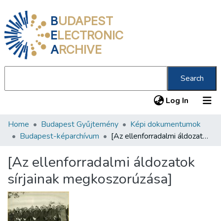
B
UDAPEST
E
LECTRONIC
A
RCHIVE
Search
(current
Log In
Home
Budapest Gyűjtemény
Képi dokumentumok
Communities & Collections
Budapest-képarchívum
[Az ellenforradalmi áldozatok sírjainak megkoszorúzása]
All of DSpace
[Az ellenforradalmi áldozatok
Statistics
sírjainak megkoszorúzása]
About us