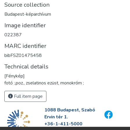
Source collection
Budapest-képarchívum
Image identifier
022387
MARC identifier
bibFSZ01475458
Technical details
[Fénykép]
fotó :,poz., zselatinos ezüst, monokróm ;
Full item page
1088 Budapest, Szabó
Ervin tér 1.
+36-1-411-5000