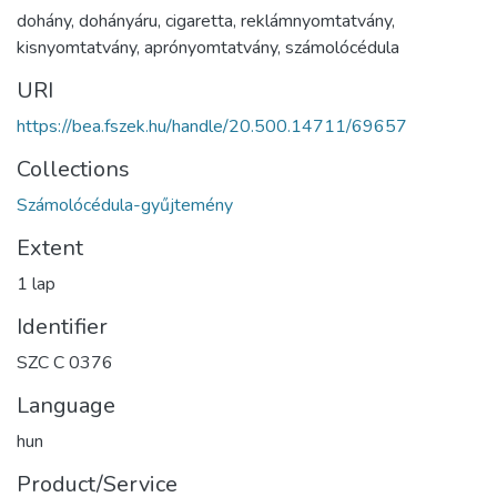
dohány
,
dohányáru
,
cigaretta
,
reklámnyomtatvány
,
kisnyomtatvány
,
aprónyomtatvány
,
számolócédula
URI
https://bea.fszek.hu/handle/20.500.14711/69657
Collections
Számolócédula-gyűjtemény
Extent
1 lap
Identifier
SZC C 0376
Language
hun
Product/Service