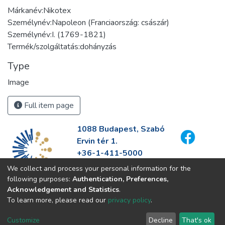
Márkanév:Nikotex
Személynév:Napoleon (Franciaország: császár)
Személynév:I. (1769-1821)
Termék/szolgáltatás:dohányzás
Type
Image
Full item page
1088 Budapest, Szabó
Ervin tér 1.
+36-1-411-5000
info@fszek.hu
We collect and process your personal information for the
https://fszek.hu
following purposes:
Authentication, Preferences,
Acknowledgement and Statistics
.
To learn more, please read our
privacy policy
.
Customize
Decline
That's ok