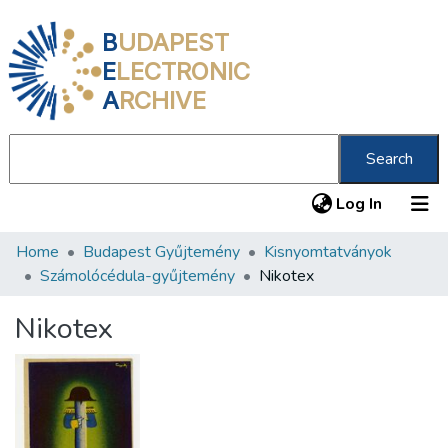
B
UDAPEST
E
LECTRONIC
A
RCHIVE
Search
(current
Log In
Home
Budapest Gyűjtemény
Kisnyomtatványok
Communities & Collections
Számolócédula-gyűjtemény
Nikotex
All of DSpace
Nikotex
Statistics
About us