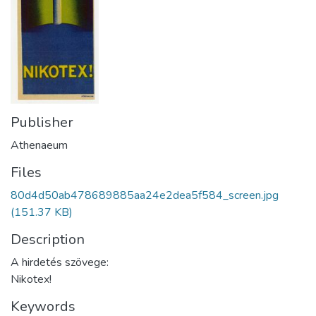
Publisher
Athenaeum
Files
80d4d50ab478689885aa24e2dea5f584_screen.jpg
(151.37 KB)
Description
A hirdetés szövege:
Nikotex!
Keywords