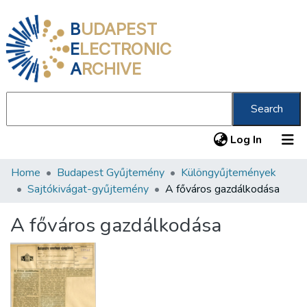
B
UDAPEST
E
LECTRONIC
A
RCHIVE
Search
(current
Log In
Home
Budapest Gyűjtemény
Különgyűjtemények
Communities & Collections
Sajtókivágat-gyűjtemény
A főváros gazdálkodása
All of DSpace
A főváros gazdálkodása
Statistics
About us