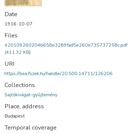
Date
1916-10-07
Files
420109260204b658e3289fad5e260e735737258c.pdf
(411.32 KB)
URI
https://bea.fszek.hu/handle/20.500.14711/126206
Collections
Sajtókivágat-gyűjtemény
Place, address
Budapest
Temporal coverage