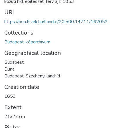
közúti híd
,
építészeti tervrajz
,
1853
URI
https://bea.fszek.hu/handle/20.500.14711/162052
Collections
Budapest-képarchívum
Geographical location
Budapest
Duna
Budapest. Széchenyi lánchíd
Creation date
1853
Extent
21x27 cm
Rights