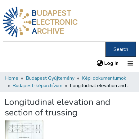
B
UDAPEST
E
LECTRONIC
A
RCHIVE
Search
(current
Log In
Home
Budapest Gyűjtemény
Képi dokumentumok
Communities & Collections
Budapest-képarchívum
Longitudinal elevation and section of trussing
All of DSpace
Longitudinal elevation and
Statistics
section of trussing
About us