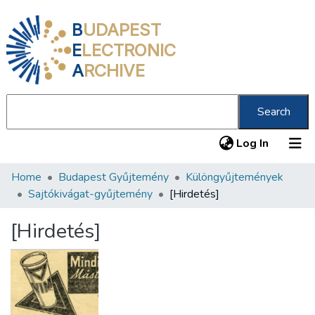
B
UDAPEST
E
LECTRONIC
A
RCHIVE
Search
(current
Log In
Home
Budapest Gyűjtemény
Különgyűjtemények
Communities & Collections
Sajtókivágat-gyűjtemény
[Hirdetés]
All of DSpace
[Hirdetés]
Statistics
About us