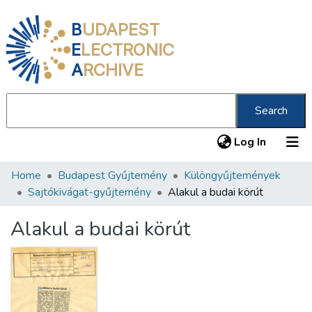
B
UDAPEST
E
LECTRONIC
A
RCHIVE
Search
(current
Log In
Home
Budapest Gyűjtemény
Különgyűjtemények
Communities & Collections
Sajtókivágat-gyűjtemény
Alakul a budai körút
All of DSpace
Alakul a budai körút
Statistics
About us