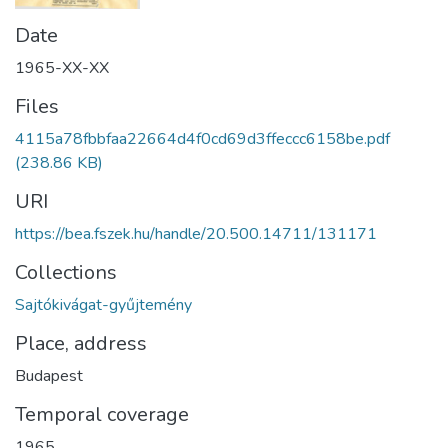
Date
1965-XX-XX
Files
4115a78fbbfaa22664d4f0cd69d3ffeccc6158be.pdf
(238.86 KB)
URI
https://bea.fszek.hu/handle/20.500.14711/131171
Collections
Sajtókivágat-gyűjtemény
Place, address
Budapest
Temporal coverage
1965