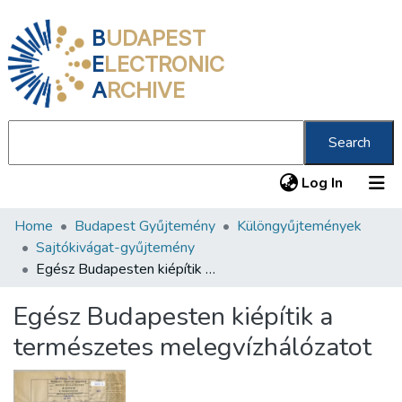
B
UDAPEST
E
LECTRONIC
A
RCHIVE
Search
(current
Log In
Home
Budapest Gyűjtemény
Különgyűjtemények
Communities & Collections
Sajtókivágat-gyűjtemény
All of DSpace
Egész Budapesten kiépítik a természetes melegvízhálózatot
Statistics
Egész Budapesten kiépítik a
About us
természetes melegvízhálózatot