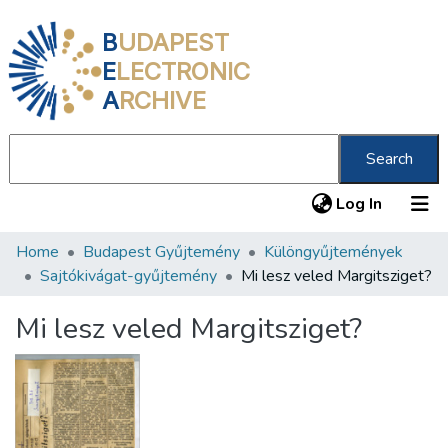
B
UDAPEST
E
LECTRONIC
A
RCHIVE
Search
(current
Log In
Home
Budapest Gyűjtemény
Különgyűjtemények
Communities & Collections
Sajtókivágat-gyűjtemény
Mi lesz veled Margitsziget?
All of DSpace
Mi lesz veled Margitsziget?
Statistics
About us