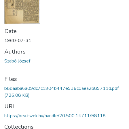
Date
1960-07-31
Authors
Szabó József
Files
b88aaba6a09dc7c1904b447e936c0aea2b89711d.pdf
(726.08 KB)
URI
https://bea.fszek.hu/handle/20.500.14711/98118
Collections