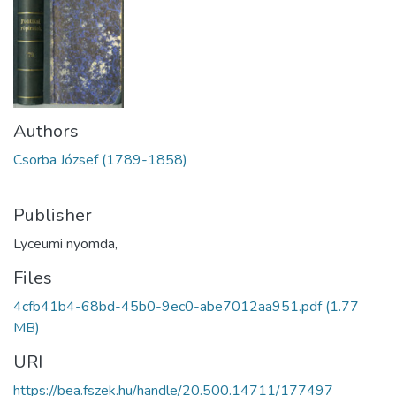
Authors
Csorba József (1789-1858)
Publisher
Lyceumi nyomda,
Files
4cfb41b4-68bd-45b0-9ec0-abe7012aa951.pdf
(1.77
MB)
URI
https://bea.fszek.hu/handle/20.500.14711/177497