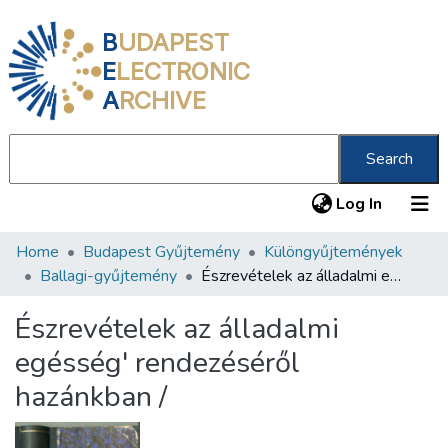
B
UDAPEST
E
LECTRONIC
A
RCHIVE
Search
(current
Log In
Home
Budapest Gyűjtemény
Különgyűjtemények
Communities & Collections
Ballagi-gyűjtemény
Észrevételek az álladalmi egésség' rendezéséről hazánkban /
All of DSpace
Észrevételek az álladalmi
Statistics
egésség' rendezéséről
About us
hazánkban /