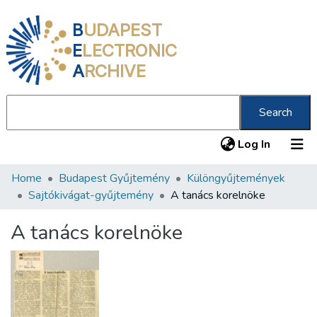
B
UDAPEST
E
LECTRONIC
A
RCHIVE
Search
(current
Log In
Home
Budapest Gyűjtemény
Különgyűjtemények
Communities & Collections
Sajtókivágat-gyűjtemény
A tanács korelnöke
All of DSpace
A tanács korelnöke
Statistics
About us