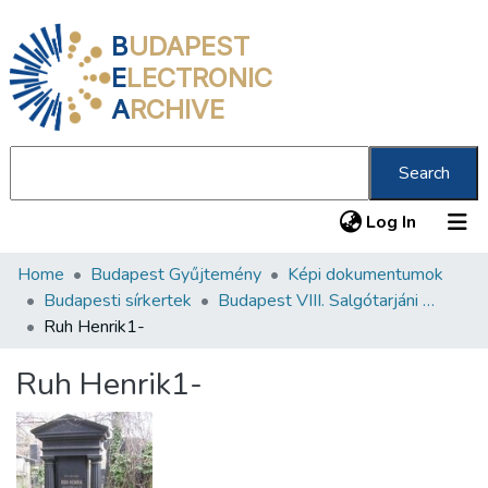
B
UDAPEST
E
LECTRONIC
A
RCHIVE
Search
(current
Log In
Home
Budapest Gyűjtemény
Képi dokumentumok
Communities & Collections
Budapesti sírkertek
Budapest VIII. Salgótarjáni úti Neológ Zsidó Temető
All of DSpace
Ruh Henrik1-
Statistics
Ruh Henrik1-
About us