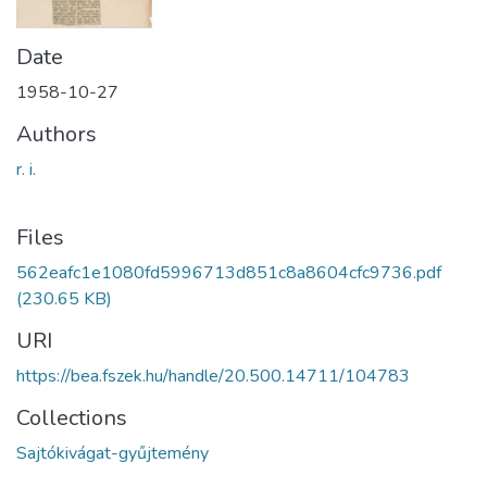
Date
1958-10-27
Authors
r. i.
Files
562eafc1e1080fd5996713d851c8a8604cfc9736.pdf
(230.65 KB)
URI
https://bea.fszek.hu/handle/20.500.14711/104783
Collections
Sajtókivágat-gyűjtemény