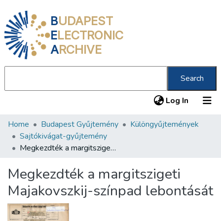
B
UDAPEST
E
LECTRONIC
A
RCHIVE
Search
(current
Log In
Home
Budapest Gyűjtemény
Különgyűjtemények
Communities & Collections
Sajtókivágat-gyűjtemény
All of DSpace
Megkezdték a margitszigeti Majakovszkij-színpad lebontását
Statistics
Megkezdték a margitszigeti
About us
Majakovszkij-színpad lebontását