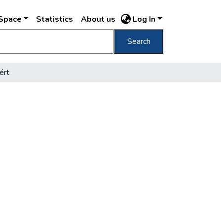
DSpace
Statistics
About us
Log In
Search
ért