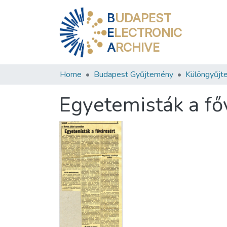
B
UDAPEST
E
LECTRONIC
A
RCHIVE
Home
Budapest Gyűjtemény
Különgyűjt
Egyetemisták a fő