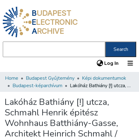
B
UDAPEST
E
LECTRONIC
A
RCHIVE
Search
(current
Log In
Home
Budapest Gyűjtemény
Képi dokumentumok
Communities & Collections
Budapest-képarchívum
Lakóház Bathiány [!] utcza, Schmahl Henrik épitész Wohnhaus Batthiány-Gasse, Architekt Heinrich Schmahl /
All of DSpace
Lakóház Bathiány [!] utcza,
Statistics
Schmahl Henrik épitész
About us
Wohnhaus Batthiány-Gasse,
Architekt Heinrich Schmahl /