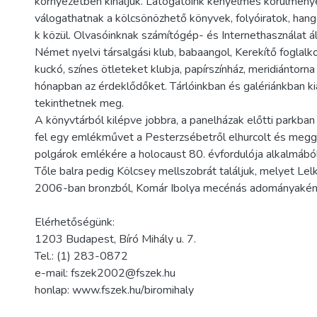
környezetben kínáljuk. Látogatóink kényelmes körülmény
válogathatnak a kölcsönözhető könyvek, folyóiratok, h
k közül. Olvasóinknak számítógép- és Internethasználat á
Német nyelvi társalgási klub, babaangol, Kerekítő foglal
kuckó, színes ötleteket klubja, papírszínház, meridiántorn
hónapban az érdeklődőket. Tárlóinkban és galériánkban kiá
tekinthetnek meg.
A könyvtárból kilépve jobbra, a panelházak előtti parkb
fel egy emlékművet a Pesterzsébetről elhurcolt és meggy
polgárok emlékére a holocaust 80. évfordulója alkalmából
Tőle balra pedig Kölcsey mellszobrát találjuk, melyet Lel
2006-ban bronzból, Komár Ibolya mecénás adományakén
Elérhetőségünk:
1203 Budapest, Bíró Mihály u. 7.
Tel.: (1) 283-0872
e-mail: fszek2002@fszek.hu
honlap: www.fszek.hu/biromihaly