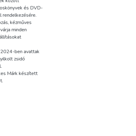
ek között
angoskönyvek és DVD-
ll rendelkezésére.
kozás, kézműves
a várja minden
llításokat
an 2024-ben avattak
ilkolt zsidó
.
kes Márk készített
t.