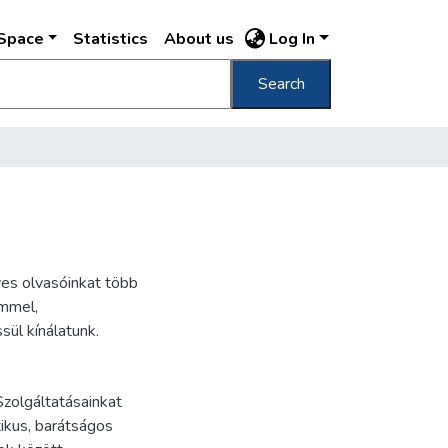
DSpace
Statistics
About us
Log In
Search
es olvasóinkat több
lmmel,
ül kínálatunk.
zolgáltatásainkat
ikus, barátságos