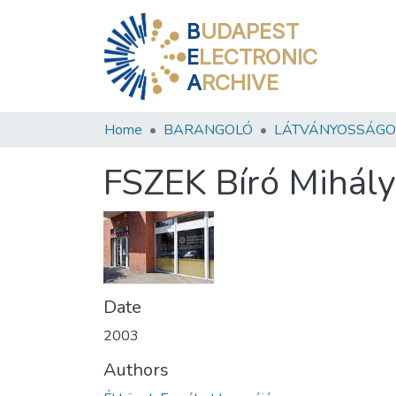
B
UDAPEST
E
LECTRONIC
A
RCHIVE
Home
BARANGOLÓ
LÁTVÁNYOSSÁGO
FSZEK Bíró Mihály
Date
2003
Authors