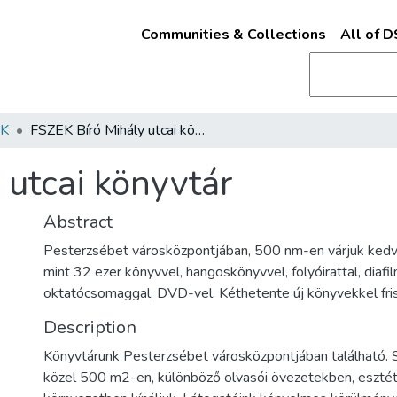
Communities & Collections
All of 
K
FSZEK Bíró Mihály utcai könyvtár
 utcai könyvtár
Abstract
Pesterzsébet városközpontjában, 500 nm-en várjuk kedv
mint 32 ezer könyvvel, hangoskönyvvel, folyóirattal, diafi
oktatócsomaggal, DVD-vel. Kéthetente új könyvekkel friss
Description
Könyvtárunk Pesterzsébet városközpontjában található. S
közel 500 m2-en, különböző olvasói övezetekben, esztét