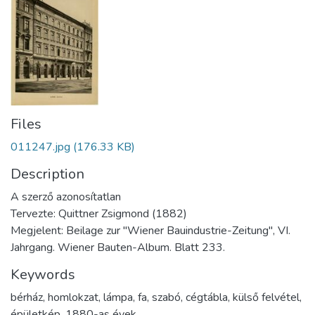
Files
011247.jpg
(176.33 KB)
Description
A szerző azonosítatlan
Tervezte: Quittner Zsigmond (1882)
Megjelent: Beilage zur "Wiener Bauindustrie-Zeitung", VI.
Jahrgang. Wiener Bauten-Album. Blatt 233.
Keywords
bérház
,
homlokzat
,
lámpa
,
fa
,
szabó
,
cégtábla
,
külső felvétel
,
épületkép
,
1880-as évek