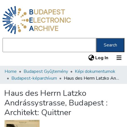
B
UDAPEST
E
LECTRONIC
A
RCHIVE
Search
(current
Log In
Home
Budapest Gyűjtemény
Képi dokumentumok
Communities & Collections
Budapest-képarchívum
Haus des Herrn Latzko Andrássystrasse, Budapest : Architekt: Quittner
All of DSpace
Haus des Herrn Latzko
Statistics
Andrássystrasse, Budapest :
About us
Architekt: Quittner