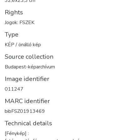
32,6x23,3 cm
Rights
Jogok: FSZEK
Type
KÉP / önálló kép
Source collection
Budapest-képarchívum
Image identifier
011247
MARC identifier
bibFSZ01913469
Technical details
[Fénykép] :