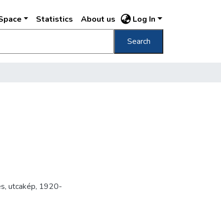
DSpace
Statistics
About us
Log In
Search
és
,
utcakép
,
1920-