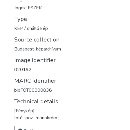
Jogok: FSZEK
Type
KÉP / önálló kép
Source collection
Budapest-képarchívum
Image identifier
020192
MARC identifier
bibFOT00000838
Technical details
[Fénykép]
fotó :,poz., monokróm ;