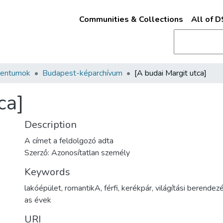
Communities & Collections
All of 
mentumok
Budapest-képarchívum
[A budai Margit utca]
ca]
Description
A címet a feldolgozó adta
Szerző: Azonosítatlan személy
Keywords
lakóépület
,
romantikA
,
férfi
,
kerékpár
,
világítási berendez
as évek
URI