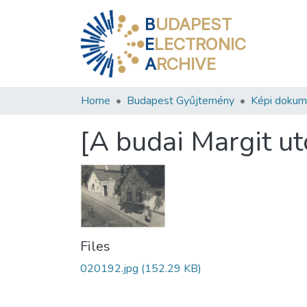
B
UDAPEST
E
LECTRONIC
A
RCHIVE
Home
Budapest Gyűjtemény
Képi doku
[A budai Margit ut
Files
020192.jpg
(152.29 KB)