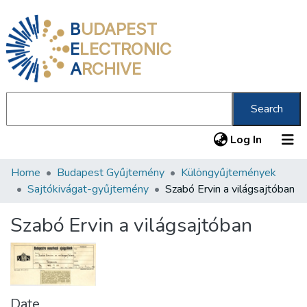
B
UDAPEST
E
LECTRONIC
A
RCHIVE
Search
(current
Log In
Home
Budapest Gyűjtemény
Különgyűjtemények
Communities & Collections
Sajtókivágat-gyűjtemény
Szabó Ervin a világsajtóban
All of DSpace
Szabó Ervin a világsajtóban
Statistics
About us
Date