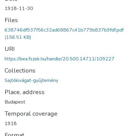
1918-11-30
Files
638746df937f56c32ad68867c41b779b837b9fdf.pdf
(156.51 KB)
URI
https://bea.fszek.hu/handle/20.500.14711/109227
Collections
Sajtókivágat-gyűjtemény
Place, address
Budapest
Temporal coverage
1918
Format