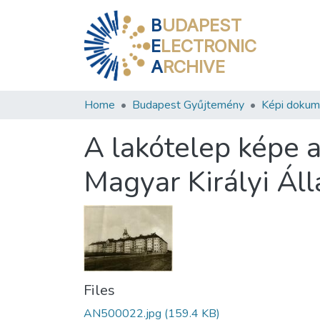
B
UDAPEST
E
LECTRONIC
A
RCHIVE
Home
Budapest Gyűjtemény
Képi doku
A lakótelep képe a
Magyar Királyi Ál
Files
AN500022.jpg
(159.4 KB)