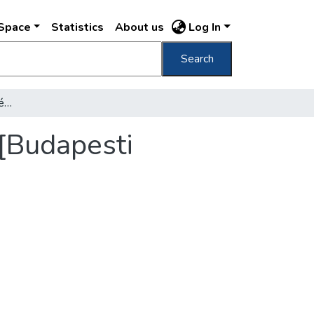
DSpace
Statistics
About us
Log In
Search
A lakótelep képe a környék beépítése előtt [Budapesti Magyar Királyi Állami Gépgyár lakótelepe]
 [Budapesti