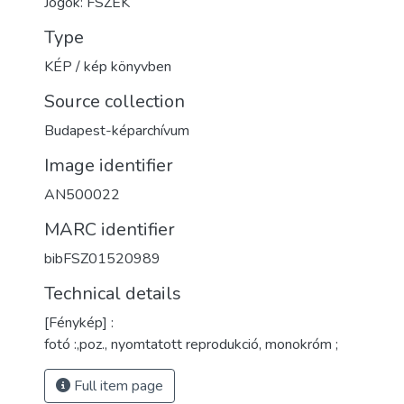
Jogok: FSZEK
Type
KÉP / kép könyvben
Source collection
Budapest-képarchívum
Image identifier
AN500022
MARC identifier
bibFSZ01520989
Technical details
[Fénykép] :
fotó :,poz., nyomtatott reprodukció, monokróm ;
Full item page