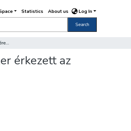
DSpace
Statistics
About us
Log In
Search
Kossuth Lajos temetésére több mint százezer érkezett az ország minden tájáról
er érkezett az