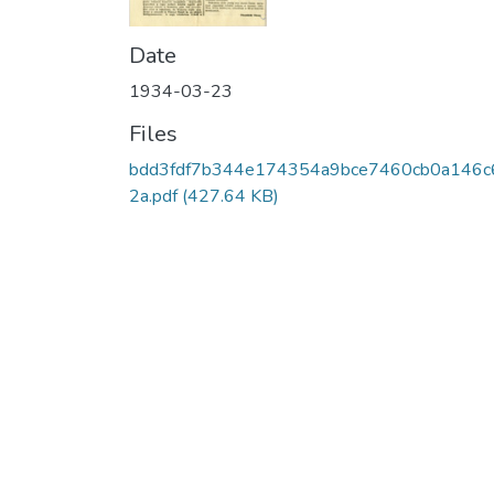
Date
1934-03-23
Files
bdd3fdf7b344e174354a9bce7460cb0a146c
2a.pdf
(427.64 KB)