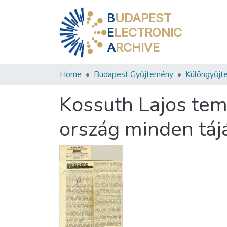
B
UDAPEST
E
LECTRONIC
A
RCHIVE
Home
Budapest Gyűjtemény
Különgyűjt
Kossuth Lajos tem
ország minden táj