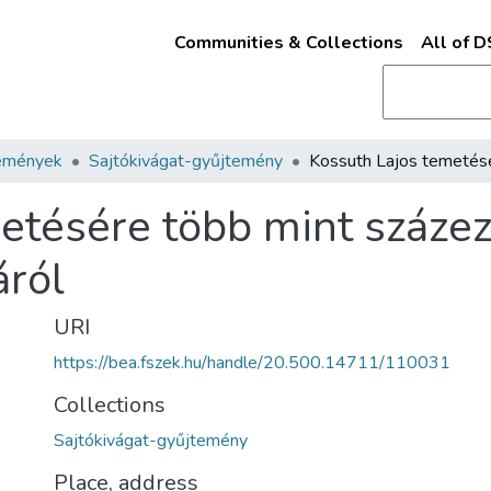
Communities & Collections
All of 
emények
Sajtókivágat-gyűjtemény
etésére több mint százez
áról
URI
https://bea.fszek.hu/handle/20.500.14711/110031
Collections
Sajtókivágat-gyűjtemény
Place, address