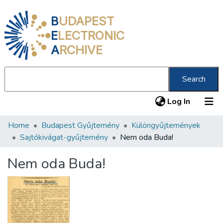
B
UDAPEST
E
LECTRONIC
A
RCHIVE
Search
(current
Log In
Home
Budapest Gyűjtemény
Különgyűjtemények
Communities & Collections
Sajtókivágat-gyűjtemény
Nem oda Buda!
All of DSpace
Nem oda Buda!
Statistics
About us