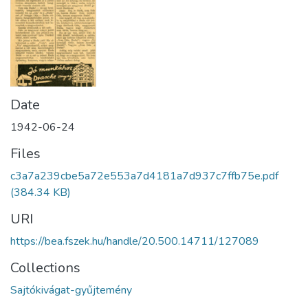
Date
1942-06-24
Files
c3a7a239cbe5a72e553a7d4181a7d937c7ffb75e.pdf
(384.34 KB)
URI
https://bea.fszek.hu/handle/20.500.14711/127089
Collections
Sajtókivágat-gyűjtemény