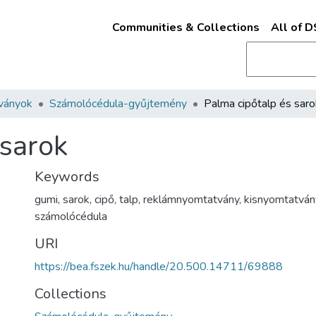
Communities & Collections
All of 
ványok
Számolócédula-gyűjtemény
Palma cipőtalp és saro
 sarok
Keywords
gumi
,
sarok
,
cipő
,
talp
,
reklámnyomtatvány
,
kisnyomtatván
számolócédula
URI
https://bea.fszek.hu/handle/20.500.14711/69888
Collections