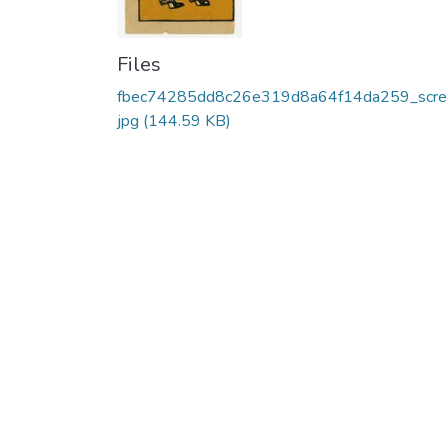
Files
fbec74285dd8c26e319d8a64f14da259_scre
jpg
(144.59 KB)