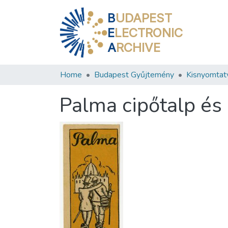
B
UDAPEST
E
LECTRONIC
A
RCHIVE
Home
Budapest Gyűjtemény
Kisnyomtat
Palma cipőtalp és