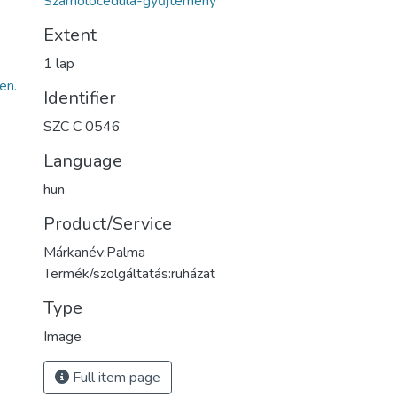
Számolócédula-gyűjtemény
Extent
1 lap
en.
Identifier
SZC C 0546
Language
hun
Product/Service
Márkanév:Palma
Termék/szolgáltatás:ruházat
Type
Image
Full item page