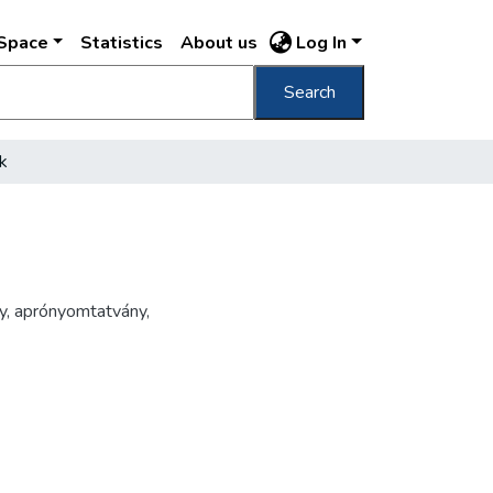
DSpace
Statistics
About us
Log In
Search
k
y
,
aprónyomtatvány
,