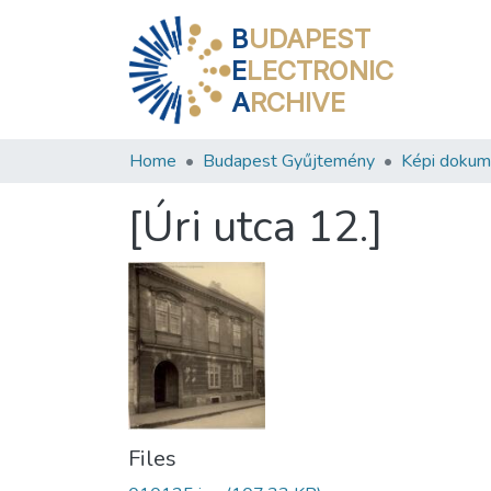
B
UDAPEST
E
LECTRONIC
A
RCHIVE
Home
Budapest Gyűjtemény
Képi doku
[Úri utca 12.]
Files