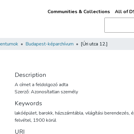
Communities & Collections
All of 
mentumok
Budapest-képarchívum
[Úri utca 12.]
Description
A címet a feldolgozó adta
Szerző: Azonosítatlan személy
Keywords
lakóépület
,
barokk
,
házszámtábla
,
világítási berendezés
,
é
felvétel
,
1900 körül
URI