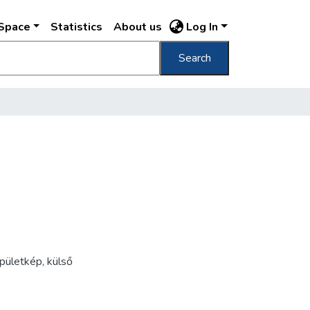
DSpace
Statistics
About us
Log In
Search
pületkép
,
külső