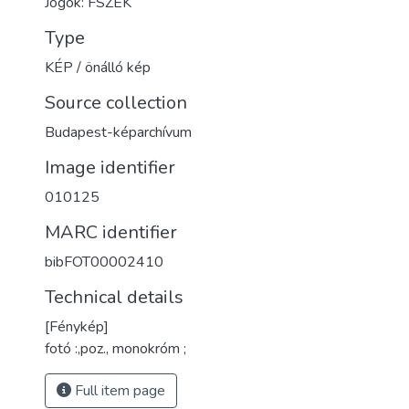
Jogok: FSZEK
Type
KÉP / önálló kép
Source collection
Budapest-képarchívum
Image identifier
010125
MARC identifier
bibFOT00002410
Technical details
[Fénykép]
fotó :,poz., monokróm ;
Full item page