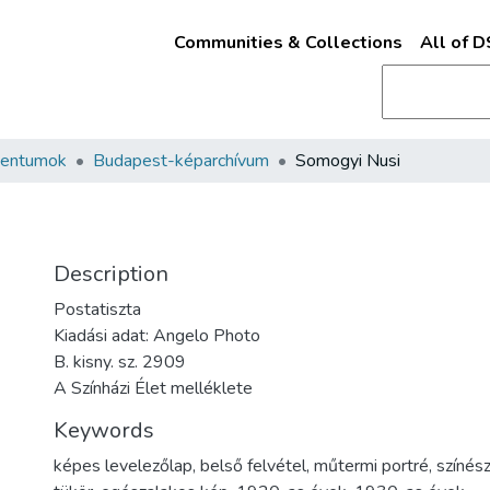
Communities & Collections
All of 
mentumok
Budapest-képarchívum
Somogyi Nusi
Description
Postatiszta
Kiadási adat: Angelo Photo
B. kisny. sz. 2909
A Színházi Élet melléklete
Keywords
képes levelezőlap
,
belső felvétel
,
műtermi portré
,
színés