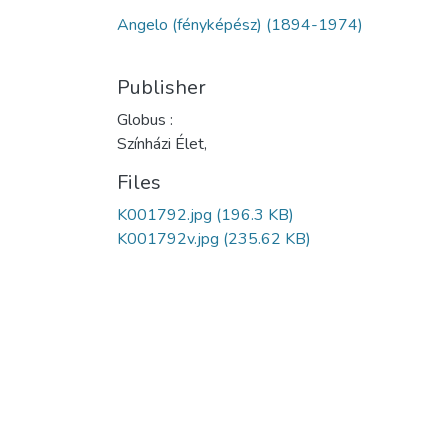
Angelo (fényképész) (1894-1974)
Publisher
Globus :
Színházi Élet,
Files
K001792.jpg
(196.3 KB)
K001792v.jpg
(235.62 KB)