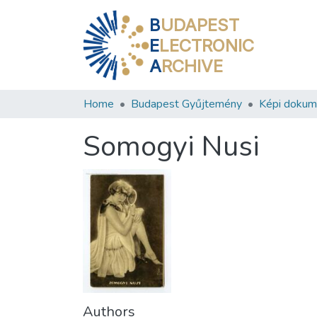
B
UDAPEST
E
LECTRONIC
A
RCHIVE
Home
Budapest Gyűjtemény
Képi doku
Somogyi Nusi
Authors