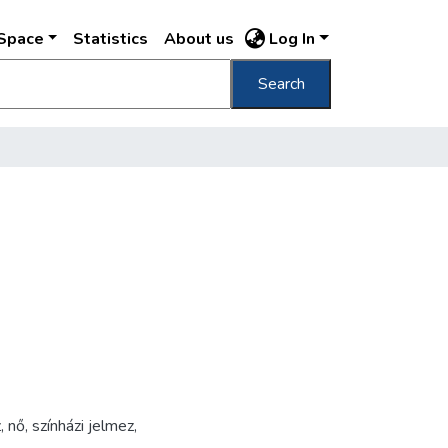
DSpace
Statistics
About us
Log In
Search
z
,
nő
,
színházi jelmez
,