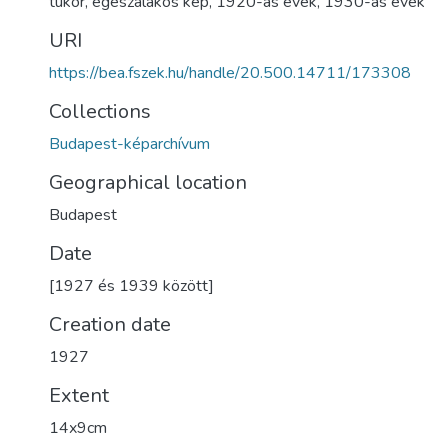
tükör
,
egészalakos kép
,
1920-as évek
,
1930-as évek
URI
https://bea.fszek.hu/handle/20.500.14711/173308
Collections
Budapest-képarchívum
Geographical location
Budapest
Date
[1927 és 1939 között]
Creation date
1927
Extent
14x9cm