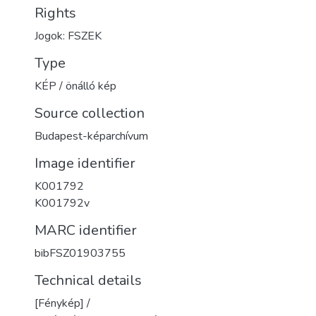
Rights
Jogok: FSZEK
Type
KÉP / önálló kép
Source collection
Budapest-képarchívum
Image identifier
K001792
K001792v
MARC identifier
bibFSZ01903755
Technical details
[Fénykép] /