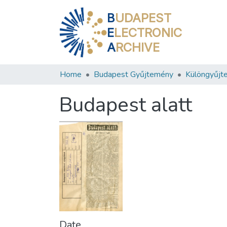
B
UDAPEST
E
LECTRONIC
A
RCHIVE
Home
Budapest Gyűjtemény
Különgyűjt
Budapest alatt
Date