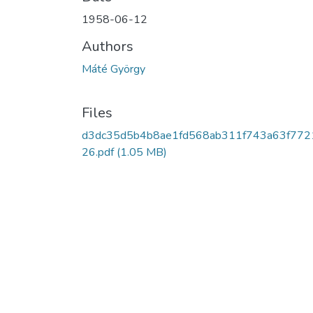
1958-06-12
Authors
Máté György
Files
d3dc35d5b4b8ae1fd568ab311f743a63f772
26.pdf
(1.05 MB)