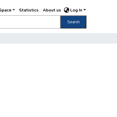
DSpace
Statistics
About us
Log In
Search