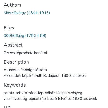
Authors
Klösz György (1844-1913)
Files
000506.jpg
(178.34 KB)
Abstract
Díszes lépcsőházi korlátok
Description
A címet a feldolgozó adta
Az eredeti kép készült: Budapest, 1890-es évek
Keywords
palota
,
arisztokrácia
,
lépcsőház
,
lámpa
,
szőnyeg
,
vasművesség
,
épületkép
,
belső felvétel
,
1890-es évek
URI