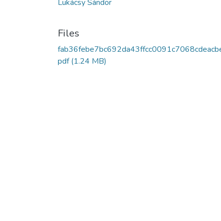
Lukácsy Sándor
Files
fab36febe7bc692da43ffcc0091c7068cdeacb
pdf
(1.24 MB)