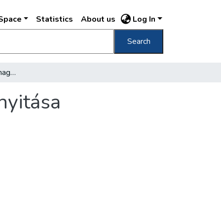
DSpace
Statistics
About us
Log In
Search
Vörösmarty és a pesti magyar színház megnyitása
nyitása