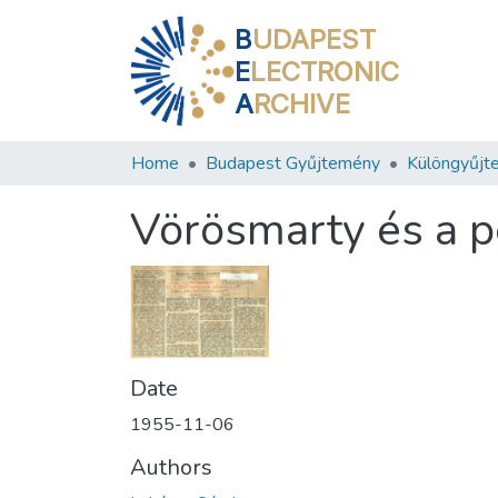
B
UDAPEST
E
LECTRONIC
A
RCHIVE
Home
Budapest Gyűjtemény
Különgyűjt
Vörösmarty és a p
Date
1955-11-06
Authors