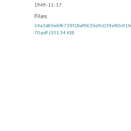
1949-11-17
Files
24a3d69e6f6739f18af9635e9c039e80c91f
70.pdf
(331.34 KB)