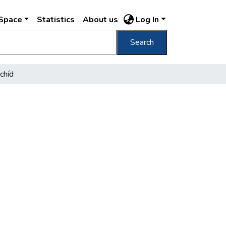
DSpace
Statistics
About us
Log In
Search
chíd