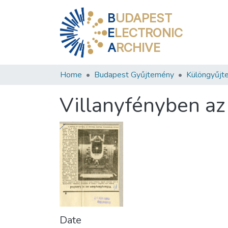
B
UDAPEST
E
LECTRONIC
A
RCHIVE
Home
Budapest Gyűjtemény
Különgyűjt
Villanyfényben az
Date