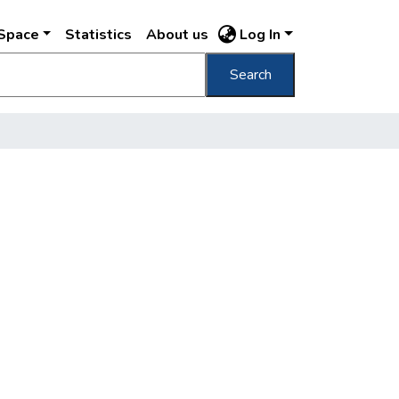
DSpace
Statistics
About us
Log In
Search