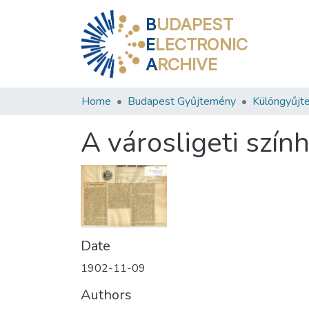
B
UDAPEST
E
LECTRONIC
A
RCHIVE
Home
Budapest Gyűjtemény
Különgyűjt
A városligeti szín
Date
1902-11-09
Authors