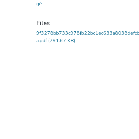
gé.
Files
9f3278bb733c978fb22bc1ec633a8038defc
a.pdf
(791.67 KB)