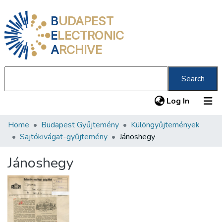
B
UDAPEST
E
LECTRONIC
A
RCHIVE
Search
(current
Log In
Home
Budapest Gyűjtemény
Különgyűjtemények
Communities & Collections
Sajtókivágat-gyűjtemény
Jánoshegy
All of DSpace
Jánoshegy
Statistics
About us