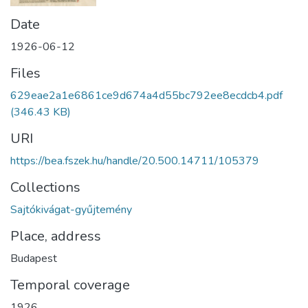
Date
1926-06-12
Files
629eae2a1e6861ce9d674a4d55bc792ee8ecdcb4.pdf
(346.43 KB)
URI
https://bea.fszek.hu/handle/20.500.14711/105379
Collections
Sajtókivágat-gyűjtemény
Place, address
Budapest
Temporal coverage
1926