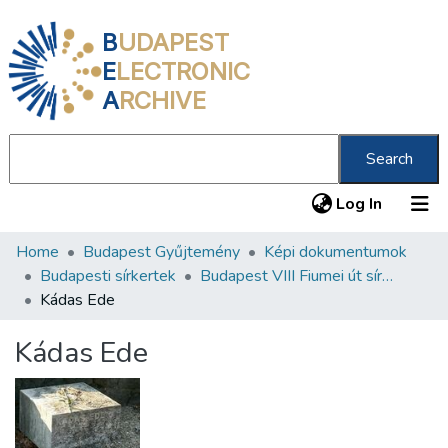
B
UDAPEST
E
LECTRONIC
A
RCHIVE
Search
(current
Log In
Home
Budapest Gyűjtemény
Képi dokumentumok
Communities & Collections
Budapesti sírkertek
Budapest VIII Fiumei út sírkert 4. rész
All of DSpace
Kádas Ede
Statistics
Kádas Ede
About us