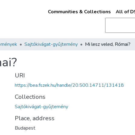
Communities & Collections
All of 
emények
Sajtókivágat-gyűjtemény
Mi lesz veled, Római?
mai?
URI
https://bea.fszek.hu/handle/20.500.14711/131418
Collections
Sajtókivágat-gyűjtemény
Place, address
Budapest