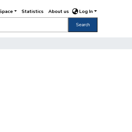
DSpace
Statistics
About us
Log In
Search