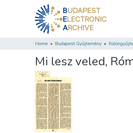
B
UDAPEST
E
LECTRONIC
A
RCHIVE
Home
Budapest Gyűjtemény
Különgyűjt
Mi lesz veled, Ró