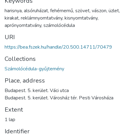
Keywords
harisnya
,
alsóruházat
,
fehérnemű
,
szövet
,
vászon
,
üzlet
,
kirakat
,
reklámnyomtatvány
,
kisnyomtatvány
,
aprónyomtatvány
,
számolócédula
URI
https://bea.fszek.hu/handle/20.500.14711/70479
Collections
Számolócédula-gyűjtemény
Place, address
Budapest. 5. kerület. Váci utca
Budapest. 5. kerület. Városház tér. Pesti Városháza
Extent
1 lap
Identifier