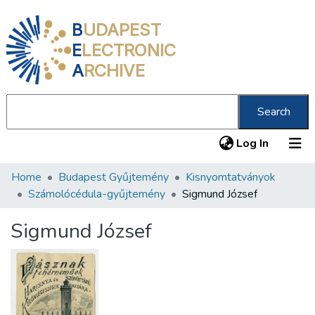
B
UDAPEST
E
LECTRONIC
A
RCHIVE
Search
(current
Log In
Home
Budapest Gyűjtemény
Kisnyomtatványok
Communities & Collections
Számolócédula-gyűjtemény
Sigmund József
All of DSpace
Sigmund József
Statistics
About us