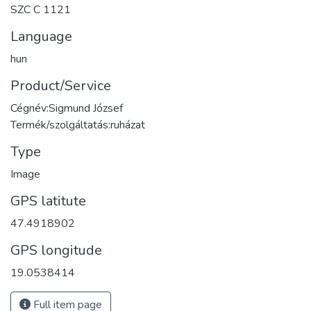
SZC C 1121
Language
hun
Product/Service
Cégnév:Sigmund József
Termék/szolgáltatás:ruházat
Type
Image
GPS latitute
47.4918902
GPS longitude
19.0538414
Full item page