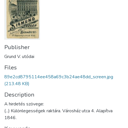
Publisher
Grund V. utódai
Files
89e2cd8795114ee458a69c3b24ae48dd_screen.jpg
(213.48 KB)
Description
A hirdetés szövege:
(...) Különlegességek raktára. Városház utca 4. Alapítva
1846.