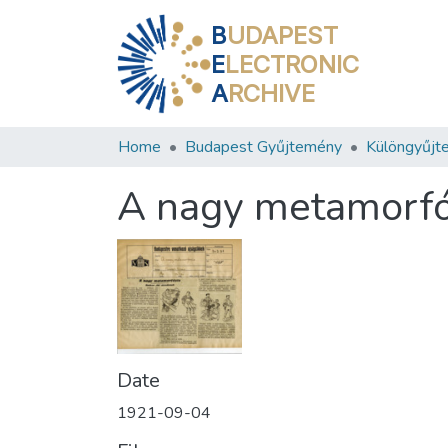
B
UDAPEST
E
LECTRONIC
A
RCHIVE
Home
Budapest Gyűjtemény
Különgyűjt
A nagy metamorfó
Date
1921-09-04