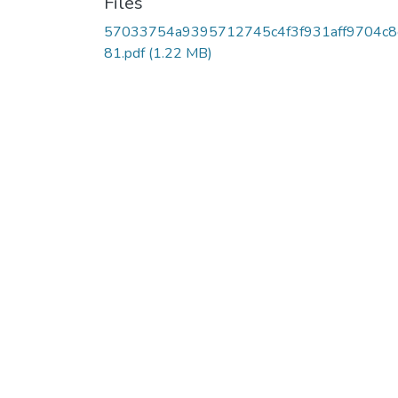
Files
57033754a9395712745c4f3f931aff9704c8
81.pdf
(1.22 MB)