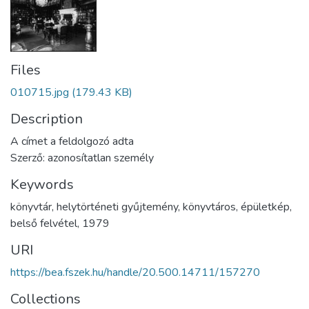
Files
010715.jpg
(179.43 KB)
Description
A címet a feldolgozó adta
Szerző: azonosítatlan személy
Keywords
könyvtár
,
helytörténeti gyűjtemény
,
könyvtáros
,
épületkép
,
belső felvétel
,
1979
URI
https://bea.fszek.hu/handle/20.500.14711/157270
Collections