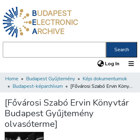
B
UDAPEST
E
LECTRONIC
A
RCHIVE
Search
(current
Log In
Home
Budapest Gyűjtemény
Képi dokumentumok
Communities & Collections
Budapest-képarchívum
[Fővárosi Szabó Ervin Könyvtár Budapest Gyűjtemény olvasóterme]
All of DSpace
[Fővárosi Szabó Ervin Könyvtár
Statistics
Budapest Gyűjtemény
About us
olvasóterme]