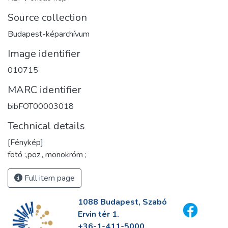
Source collection
Budapest-képarchívum
Image identifier
010715
MARC identifier
bibFOT00003018
Technical details
[Fénykép]
fotó :,poz., monokróm ;
Full item page
1088 Budapest, Szabó
Ervin tér 1.
+36-1-411-5000