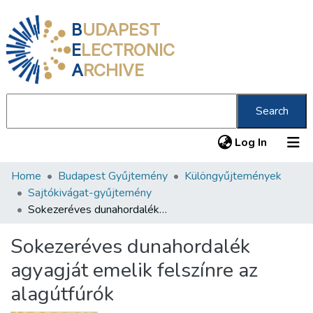
B
UDAPEST
E
LECTRONIC
A
RCHIVE
Search
(current
Log In
Home
Budapest Gyűjtemény
Különgyűjtemények
Communities & Collections
Sajtókivágat-gyűjtemény
All of DSpace
Sokezeréves dunahordalék agyagját emelik felszínre az alagútfúrók
Statistics
Sokezeréves dunahordalék
About us
agyagját emelik felszínre az
alagútfúrók