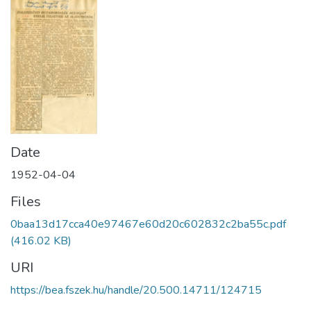
Date
1952-04-04
Files
0baa13d17cca40e97467e60d20c602832c2ba55c.pdf
(416.02 KB)
URI
https://bea.fszek.hu/handle/20.500.14711/124715