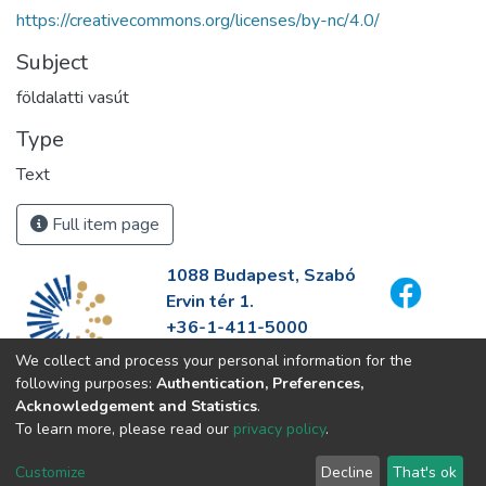
https://creativecommons.org/licenses/by-nc/4.0/
Subject
földalatti vasút
Type
Text
Full item page
1088 Budapest, Szabó
Ervin tér 1.
+36-1-411-5000
info@fszek.hu
We collect and process your personal information for the
https://fszek.hu
following purposes:
Authentication, Preferences,
Acknowledgement and Statistics
.
To learn more, please read our
privacy policy
.
Customize
Decline
That's ok