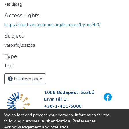
Kis újság
Access rights
https://creativecommons.org/licenses/by-nc/4.0/
Subject
városfejlesztés
Type
Text
Full item page
1088 Budapest, Szabó
Ervin tér 1.
+36-1-411-5000
info@fszek.hu
We collect and process your personal information for the
https://fszek.hu
following purposes:
Authentication, Preferences,
Acknowledgement and Statistics
.