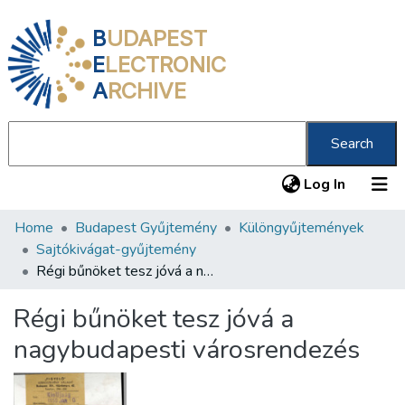
B
UDAPEST
E
LECTRONIC
A
RCHIVE
Search
(current
Log In
Home
Budapest Gyűjtemény
Különgyűjtemények
Communities & Collections
Sajtókivágat-gyűjtemény
All of DSpace
Régi bűnöket tesz jóvá a nagybudapesti városrendezés
Statistics
Régi bűnöket tesz jóvá a
About us
nagybudapesti városrendezés