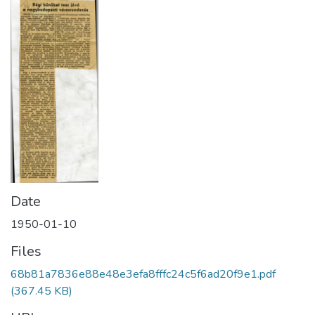
Date
1950-01-10
Files
68b81a7836e88e48e3efa8fffc24c5f6ad20f9e1.pdf
(367.45 KB)