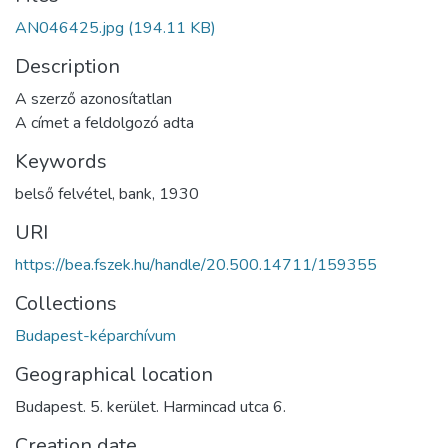
AN046425.jpg
(194.11 KB)
Description
A szerző azonosítatlan
A címet a feldolgozó adta
Keywords
belső felvétel
,
bank
,
1930
URI
https://bea.fszek.hu/handle/20.500.14711/159355
Collections
Budapest-képarchívum
Geographical location
Budapest. 5. kerület. Harmincad utca 6.
Creation date