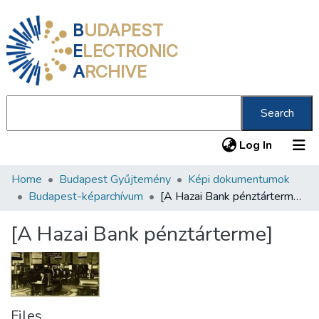
B
UDAPEST
E
LECTRONIC
A
RCHIVE
Search
(current
Log In
Home
Budapest Gyűjtemény
Képi dokumentumok
Communities & Collections
Budapest-képarchívum
[A Hazai Bank pénztárterme]
All of DSpace
[A Hazai Bank pénztárterme]
Statistics
About us
Files