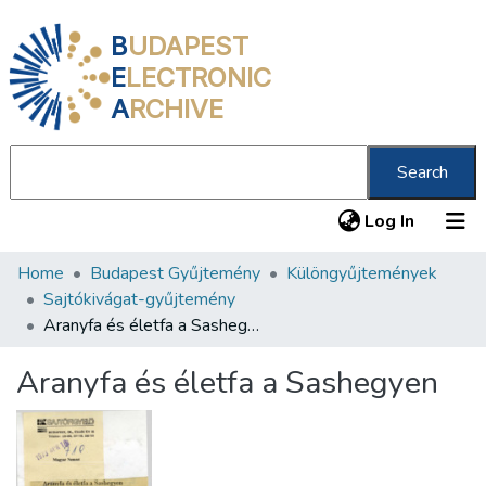
B
UDAPEST
E
LECTRONIC
A
RCHIVE
Search
(current
Log In
Home
Budapest Gyűjtemény
Különgyűjtemények
Communities & Collections
Sajtókivágat-gyűjtemény
All of DSpace
Aranyfa és életfa a Sashegyen
Statistics
Aranyfa és életfa a Sashegyen
About us