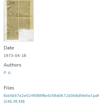
Date
1973-04-18
Authors
P. A.
Files
8cb5b97e2e524f088f8e5c58d0672d368d5fe9e3.pdf
(246.38 KB)