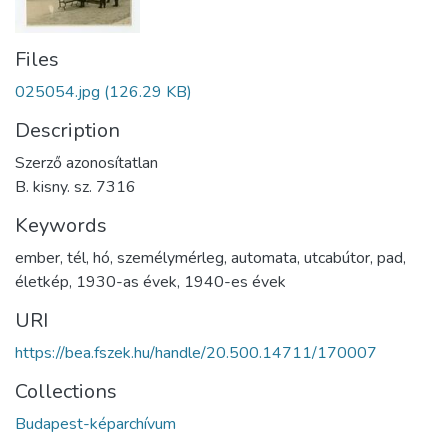
Files
025054.jpg
(126.29 KB)
Description
Szerző azonosítatlan
B. kisny. sz. 7316
Keywords
ember
,
tél
,
hó
,
személymérleg
,
automata
,
utcabútor
,
pad
,
életkép
,
1930-as évek
,
1940-es évek
URI
https://bea.fszek.hu/handle/20.500.14711/170007
Collections
Budapest-képarchívum