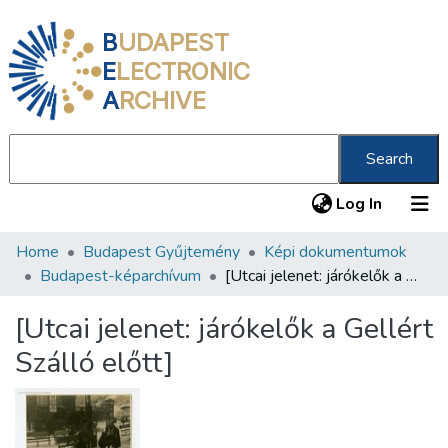
B
UDAPEST
E
LECTRONIC
A
RCHIVE
Search
(current
Log In
Home
Budapest Gyűjtemény
Képi dokumentumok
Communities & Collections
Budapest-képarchívum
[Utcai jelenet: járókelők a Gellért Szálló előtt]
All of DSpace
[Utcai jelenet: járókelők a Gellért
Statistics
Szálló előtt]
About us