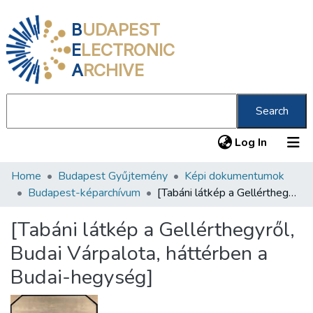
B
UDAPEST
E
LECTRONIC
A
RCHIVE
Search
(current
Log In
Home
Budapest Gyűjtemény
Képi dokumentumok
Communities & Collections
Budapest-képarchívum
[Tabáni látkép a Gellérthegyről, Budai Várpalota, háttérben a Budai-hegység]
All of DSpace
[Tabáni látkép a Gellérthegyről,
Statistics
Budai Várpalota, háttérben a
About us
Budai-hegység]