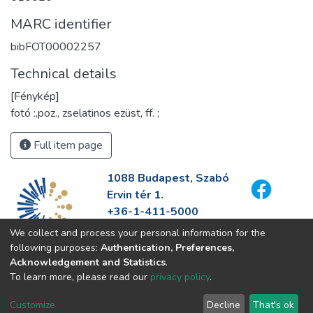
MARC identifier
bibFOT00002257
Technical details
[Fénykép]
fotó :,poz., zselatinos ezüst, ff. ;
Full item page
1088 Budapest, Szabó
Ervin tér 1.
+36-1-411-5000
info@fszek.hu
We collect and process your personal information for the
https://fszek.hu
following purposes:
Authentication, Preferences,
Acknowledgement and Statistics
.
To learn more, please read our
privacy policy
.
Customize
Decline
That's ok