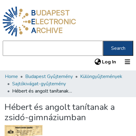
B
UDAPEST
E
LECTRONIC
A
RCHIVE
Search
(current
Log In
Home
Budapest Gyűjtemény
Különgyűjtemények
Communities & Collections
Sajtókivágat-gyűjtemény
All of DSpace
Hébert és angolt tanítanak a zsidó-gimnáziumban
Statistics
Hébert és angolt tanítanak a
About us
zsidó-gimnáziumban