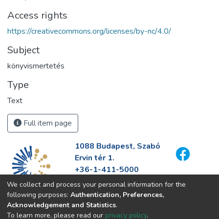
Access rights
https://creativecommons.org/licenses/by-nc/4.0/
Subject
könyvismertetés
Type
Text
Full item page
1088 Budapest, Szabó
Ervin tér 1.
+36-1-411-5000
info@fszek.hu
We collect and process your personal information for the
https://fszek.hu
following purposes:
Authentication, Preferences,
Acknowledgement and Statistics
.
To learn more, please read our
privacy policy
.