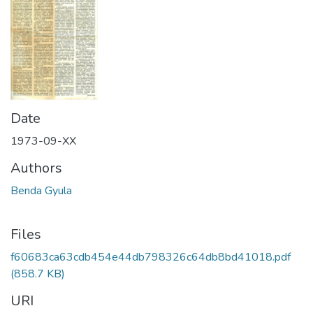
Date
1973-09-XX
Authors
Benda Gyula
Files
f60683ca63cdb454e44db798326c64db8bd41018.pdf
(858.7 KB)
URI