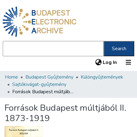
B
UDAPEST
E
LECTRONIC
A
RCHIVE
Search
(current
Log In
Home
Budapest Gyűjtemény
Különgyűjtemények
Communities & Collections
Sajtókivágat-gyűjtemény
All of DSpace
Források Budapest múltjából II. 1873-1919
Statistics
Források Budapest múltjából II.
About us
1873-1919