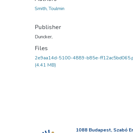
Smith, Toulmin
Publisher
Duncker,
Files
2e9aa14d-5100-4889-b85e-ff12ac5bd065.
(4.41 MB)
1088 Budapest, Szabó Erv