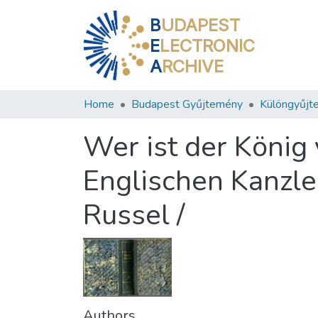
B
UDAPEST
E
LECTRONIC
A
RCHIVE
Home
Budapest Gyűjtemény
Különgyűjt
Wer ist der König
Englischen Kanzlei
Russel /
Authors