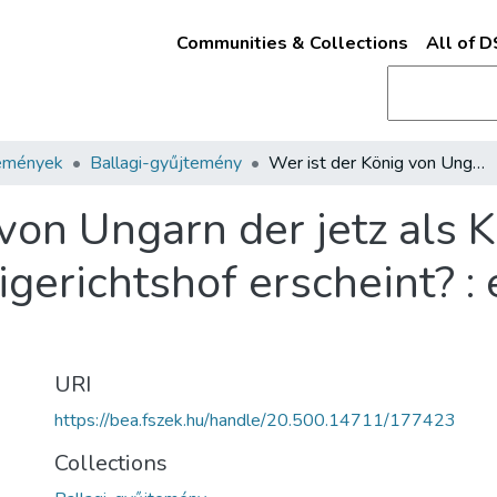
Communities & Collections
All of 
emények
Ballagi-gyűjtemény
Wer ist der König von Ungarn der jetz als Kläger von dem Englischen Kanzleigerichtshof erscheint? : ein Brief an Lord Russel /
 von Ungarn der jetz als 
gerichtshof erscheint? : 
URI
https://bea.fszek.hu/handle/20.500.14711/177423
Collections