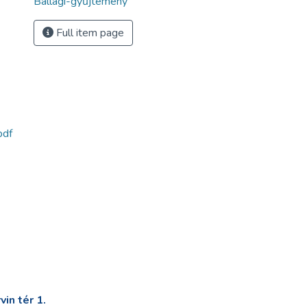
Ballagi-gyűjtemény
Full item page
pdf
in tér 1.