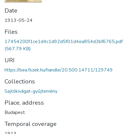
Date
1913-05-24
Files
17454200f1ce1d4c1d92d5f01d4ea854d3bf6765.pdf
(567.79 KB)
URI
https://bea.fszek.hu/handle/20.500.14711/129749
Collections
Sajtókivágat-gyűjtemény
Place, address
Budapest
Temporal coverage
1913