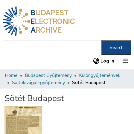
B
UDAPEST
E
LECTRONIC
A
RCHIVE
Search
(current
Log In
Home
Budapest Gyűjtemény
Különgyűjtemények
Communities & Collections
Sajtókivágat-gyűjtemény
Sötét Budapest
All of DSpace
Sötét Budapest
Statistics
About us