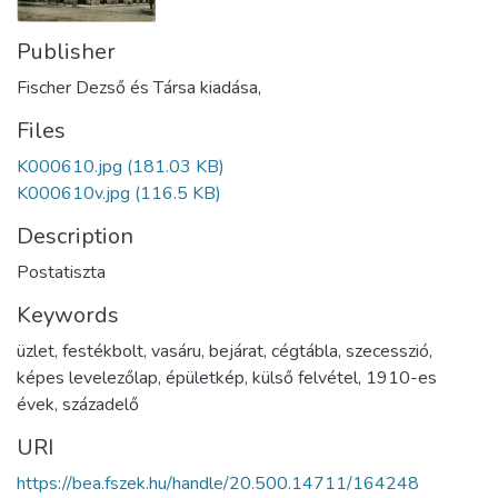
Publisher
Fischer Dezső és Társa kiadása,
Files
K000610.jpg
(181.03 KB)
K000610v.jpg
(116.5 KB)
Description
Postatiszta
Keywords
üzlet
,
festékbolt
,
vasáru
,
bejárat
,
cégtábla
,
szecesszió
,
képes levelezőlap
,
épületkép
,
külső felvétel
,
1910-es
évek
,
századelő
URI
https://bea.fszek.hu/handle/20.500.14711/164248