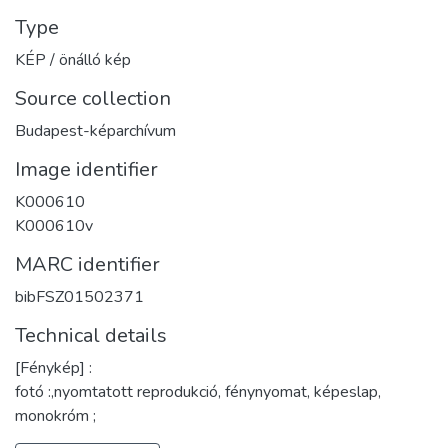
Type
KÉP / önálló kép
Source collection
Budapest-képarchívum
Image identifier
K000610
K000610v
MARC identifier
bibFSZ01502371
Technical details
[Fénykép] :
fotó :,nyomtatott reprodukció, fénynyomat, képeslap,
monokróm ;