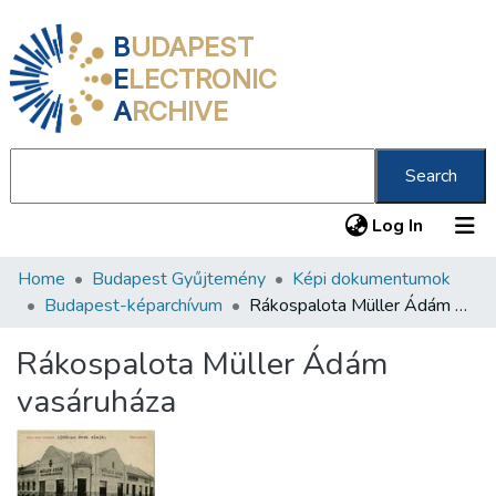
B
UDAPEST
E
LECTRONIC
A
RCHIVE
Search
(current
Log In
Home
Budapest Gyűjtemény
Képi dokumentumok
Communities & Collections
Budapest-képarchívum
Rákospalota Müller Ádám vasáruháza
All of DSpace
Rákospalota Müller Ádám
Statistics
vasáruháza
About us