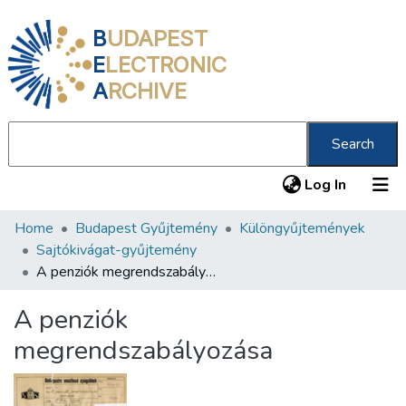
B
UDAPEST
E
LECTRONIC
A
RCHIVE
Search
(current
Log In
Home
Budapest Gyűjtemény
Különgyűjtemények
Communities & Collections
Sajtókivágat-gyűjtemény
All of DSpace
A penziók megrendszabályozása
Statistics
A penziók
About us
megrendszabályozása