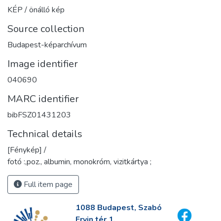
KÉP / önálló kép
Source collection
Budapest-képarchívum
Image identifier
040690
MARC identifier
bibFSZ01431203
Technical details
[Fénykép] /
fotó :,poz., albumin, monokróm, vizitkártya ;
Full item page
1088 Budapest, Szabó
Ervin tér 1.