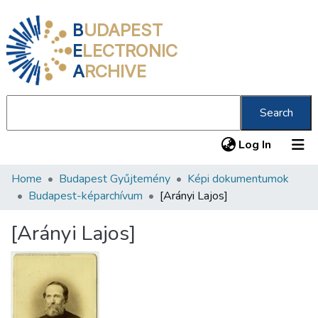
B
UDAPEST
E
LECTRONIC
A
RCHIVE
Search
(current
Log In
Home
Budapest Gyűjtemény
Képi dokumentumok
Communities & Collections
Budapest-képarchívum
[Arányi Lajos]
All of DSpace
[Arányi Lajos]
Statistics
About us