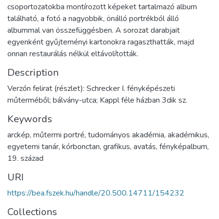
csoportozatokba montírozott képeket tartalmazó album
található, a fotó a nagyobbik, önálló portrékból álló
albummal van összefüggésben. A sorozat darabjait
egyenként gyűjteményi kartonokra ragaszthatták, majd
onnan restaurálás nélkül eltávolították.
Description
Verzón felirat (részlet): Schrecker I. fényképészeti
műterméből; bálvány-utca; Kappl féle házban 3dik sz.
Keywords
arckép
,
műtermi portré
,
tudományos akadémia
,
akadémikus
,
egyetemi tanár
,
kórbonctan
,
grafikus
,
avatás
,
fényképalbum
,
19. század
URI
https://bea.fszek.hu/handle/20.500.14711/154232
Collections