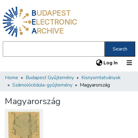
B
UDAPEST
E
LECTRONIC
A
RCHIVE
Search
(current
Log In
Home
Budapest Gyűjtemény
Kisnyomtatványok
Communities & Collections
Számolócédula-gyűjtemény
Magyarország
All of DSpace
Magyarország
Statistics
About us