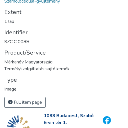
Számolócédula-gyűjtemény
Extent
1 lap
Identifier
SZC C 0099
Product/Service
Márkanév:Magyarország
Termék/szolgáltatás:sajtótermék
Type
Image
Full item page
1088 Budapest, Szabó
Ervin tér 1.