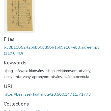
Files
638b1185242bbb80bd5861bb9a164eb8_screen.jpg
(119.6 KB)
Keywords
újság
,
időszaki kiadvány
,
hírlap
,
reklámnyomtatvány
,
kisnyomtatvány
,
aprónyomtatvány
,
számolócédula
URI
https://bea.fszek.hu/handle/20.500.14711/71773
Collections