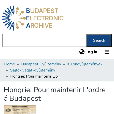
B
UDAPEST
E
LECTRONIC
A
RCHIVE
Search
(current
Log In
Home
Budapest Gyűjtemény
Különgyűjtemények
Communities & Collections
Sajtókivágat-gyűjtemény
All of DSpace
Hongrie: Pour maintenir L'ordre á Budapest
Statistics
Hongrie: Pour maintenir L'ordre
About us
á Budapest